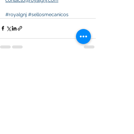
contacto@royalgnj.com
#royalgnj
#sellosmecanicos
Ver todo
Entradas recientes